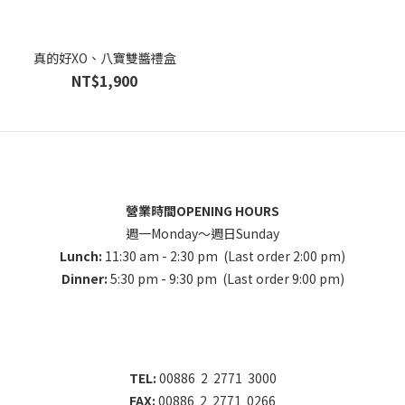
真的好XO、八寶雙醬禮盒
NT$1,900
營業時間OPENING HOURS
週一Monday～週日Sunday
Lunch:
11:30 am - 2:30 pm (Last order 2:00 pm)
Dinner:
5:30 pm - 9:30 pm (Last order 9:00 pm)
TEL:
00886 2 2771 3000
FAX:
00886 2 2771 0266