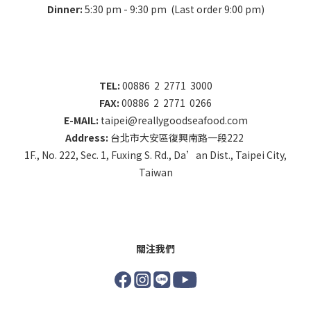
Dinner:
5:30 pm - 9:30 pm (Last order 9:00 pm)
TEL:
00886 2 2771 3000
FAX:
00886 2 2771 0266
E-MAIL:
taipei@reallygoodseafood.com
Address:
台北市大安區復興南路一段222
1F., No. 222, Sec. 1, Fuxing S. Rd., Da’an Dist., Taipei City,
Taiwan
關注我們