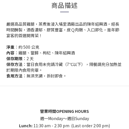
商品描述
嚴選高品質雞腿，蒸煮後浸入埔里酒廠出品的陳年紹興酒，經長
時間醃製，酒香濃郁、膠質豐富，皮Ｑ肉嫩、入口即化，是年節
宴客的首選開胃菜！
淨重
：約 500 公克
內容
：雞腿、當歸、枸杞、陳年紹興酒
保存期限
：2 天
保存方法
：當日食用未完請冷藏（7℃以下），隔餐請充分加熱並
於期限內食用完畢。
食用方法
：無須烹調，拆封即食。
營業時間OPENING HOURS
週一Monday～週日Sunday
Lunch:
11:30 am - 2:30 pm (Last order 2:00 pm)