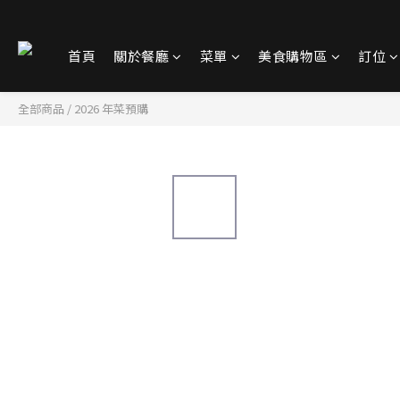
首頁
關於餐廳
菜單
美食購物區
訂位
全部商品
/
2026 年菜預購