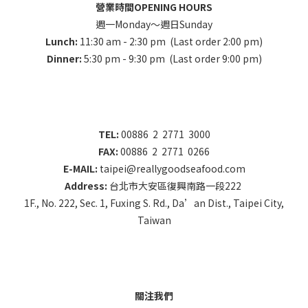
營業時間OPENING HOURS
週一Monday～週日Sunday
Lunch:
11:30 am - 2:30 pm (Last order 2:00 pm)
Dinner:
5:30 pm - 9:30 pm (Last order 9:00 pm)
TEL:
00886 2 2771 3000
FAX:
00886 2 2771 0266
E-MAIL:
taipei@reallygoodseafood.com
Address:
台北市大安區復興南路一段222
1F., No. 222, Sec. 1, Fuxing S. Rd., Da’an Dist., Taipei City,
Taiwan
關注我們