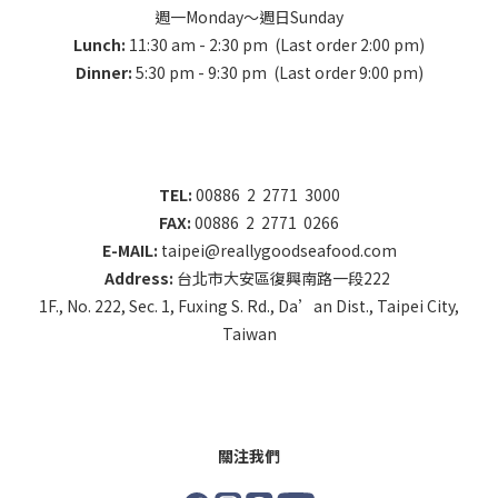
週一Monday～週日Sunday
Lunch:
11:30 am - 2:30 pm (Last order 2:00 pm)
Dinner:
5:30 pm - 9:30 pm (Last order 9:00 pm)
TEL:
00886 2 2771 3000
FAX:
00886 2 2771 0266
E-MAIL:
taipei@reallygoodseafood.com
Address:
台北市大安區復興南路一段222
1F., No. 222, Sec. 1, Fuxing S. Rd., Da’an Dist., Taipei City,
Taiwan
關注我們