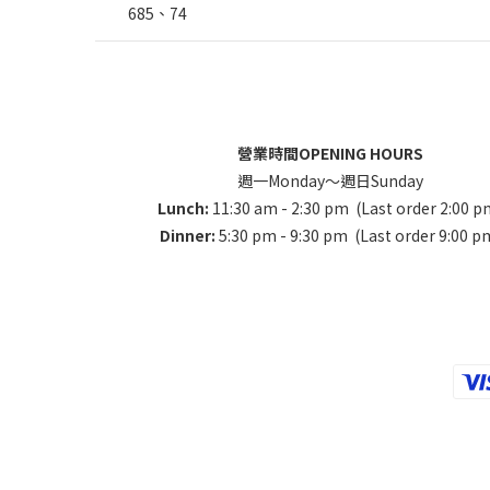
685、74
營業時間OPENING HOURS
週一Monday～週日Sunday
Lunch:
11:30 am - 2:30 pm (Last order 2:00 p
Dinner:
5:30 pm - 9:30 pm (Last order 9:00 p