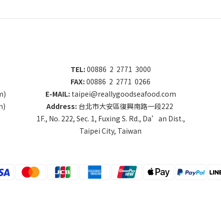
TEL:
00886 2 2771 3000
FAX:
00886 2 2771 0266
m)
E-MAIL:
taipei@reallygoodseafood.com
m)
Address:
台北市大安區復興南路一段222
1F., No. 222, Sec. 1, Fuxing S. Rd., Da’an Dist.,
Taipei City, Taiwan