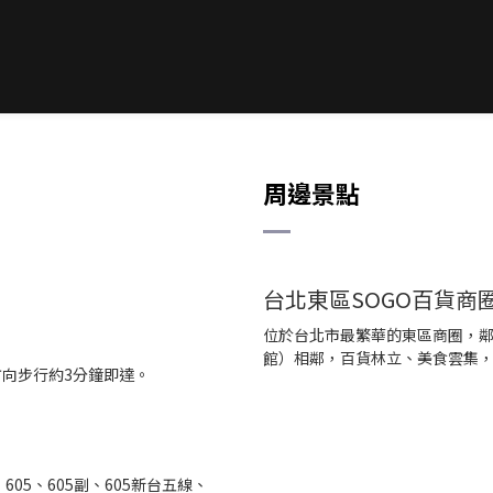
周邊景點
台北東區SOGO百貨商
位於台北市最繁華的東區商圈，鄰
館）相鄰，百貨林立、美食雲集
方向步行約3分鐘即達。
9、605、605副、605新台五線、