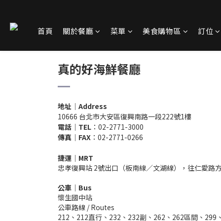
首頁
關於餐廳
菜單
美食購物區
訂位
真的好海鮮餐廳
地址
｜
Address
10666 台北市大安區復興南路一段222號1樓
電話｜TEL
：02-2771-3000
傳真｜FAX
：02-2771-0266
捷運｜MRT
忠孝復興站 2號出口（板南線／文湖線），往仁愛路
公車｜Bus
懷生國中站
公車路線 / Routes
212、212直行、232、232副、262、262區間、29