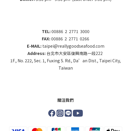
TEL:
00886 2 2771 3000
FAX:
00886 2 2771 0266
E-MAIL:
taipei@reallygoodseafood.com
Address:
台北市大安區復興南路一段222
1F., No. 222, Sec. 1, Fuxing S. Rd., Da’an Dist., Taipei City,
Taiwan
關注我們