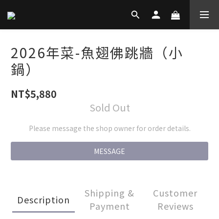
2026年菜-魚翅佛跳牆（小
鍋）
NT$5,880
Sold Out
Please message the shop owner for order details.
MESSAGE
Shipping &
Customer
Description
Payment
Reviews